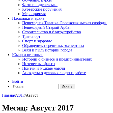
Обучение, курсы
Фото и видеосъемка
Курьерские поручения
Мероприятия
Площадки и архив
Пешеходная Таганка. Рогожская ямская слобода.
Пешеходный Старый Арбат
Строительство и благоустройство
Транспорт
Спорт и здоровье
Обращения, переписка, экспертизы
Вехи и пыль истории города
Юмор и не только
Истории о бизнесе и предпринимателях
Интересные факты
Притчи и мудрые мысли
Анекдоты о деловых людях и работе
Войти
Искать
Главная
/
2017
/
Август
Месяц:
Август 2017