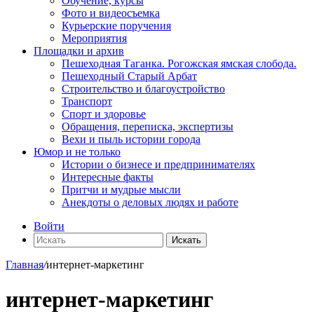
Обучение, курсы
Фото и видеосъемка
Курьерские поручения
Мероприятия
Площадки и архив
Пешеходная Таганка. Рогожская ямская слобода.
Пешеходный Старый Арбат
Строительство и благоустройство
Транспорт
Спорт и здоровье
Обращения, переписка, экспертизы
Вехи и пыль истории города
Юмор и не только
Истории о бизнесе и предпринимателях
Интересные факты
Притчи и мудрые мысли
Анекдоты о деловых людях и работе
Войти
Искать
Главная
/
интернет-маркетинг
интернет-маркетинг