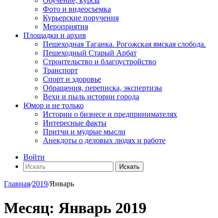
Обучение, курсы
Фото и видеосъемка
Курьерские поручения
Мероприятия
Площадки и архив
Пешеходная Таганка. Рогожская ямская слобода.
Пешеходный Старый Арбат
Строительство и благоустройство
Транспорт
Спорт и здоровье
Обращения, переписка, экспертизы
Вехи и пыль истории города
Юмор и не только
Истории о бизнесе и предпринимателях
Интересные факты
Притчи и мудрые мысли
Анекдоты о деловых людях и работе
Войти
Искать
Главная
/
2019
/
Январь
Месяц:
Январь 2019