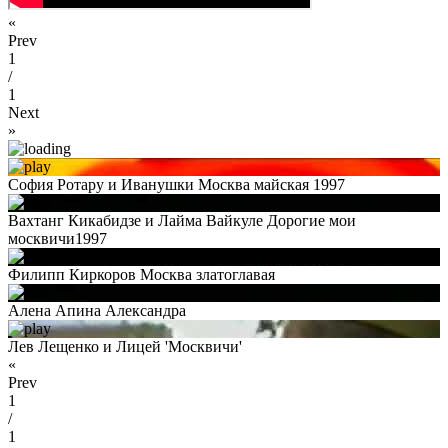
«
Prev
1
/
1
Next
»
София Ротару и Иванушки Москва майская 1997
Вахтанг Кикабидзе и Лайма Вайкуле Дорогие мои
москвичи1997
Филипп Киркоров Москва златоглавая
Алена Апина Александра
Лев Лещенко и Лицей 'Москвичи'
«
Prev
1
/
1