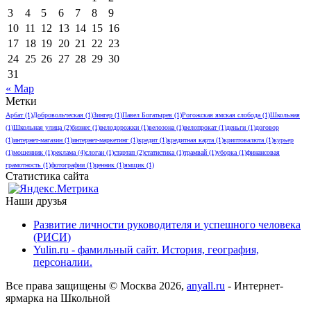
3
4
5
6
7
8
9
10
11
12
13
14
15
16
17
18
19
20
21
22
23
24
25
26
27
28
29
30
31
« Мар
Метки
Арбат
(1)
Добровольческая
(1)
Зингер
(1)
Павел Богатырев
(1)
Рогожская ямская слобода
(1)
Школьная
(1)
Школьная улица
(2)
бизнес
(1)
велодорожки
(1)
велозона
(1)
велопрокат
(1)
деньги
(1)
договор
(1)
интернет-магазин
(1)
интернет-маркетинг
(1)
кредит
(1)
кредитная карта
(1)
криптовалюта
(1)
курьер
(1)
мошенник
(1)
реклама
(4)
слоган
(1)
стартап
(2)
статистика
(1)
трамвай
(1)
уборка
(1)
финансовая
грамотность
(1)
фотографии
(1)
ценник
(1)
ямщик
(1)
Статистика сайта
Наши друзья
Развитие личности руководителя и успешного человека
(РИСИ)
Yulin.ru - фамильный сайт. История, география,
персоналии.
Все права защищены © Москва 2026,
anyall.ru
- Интернет-
ярмарка на Школьной