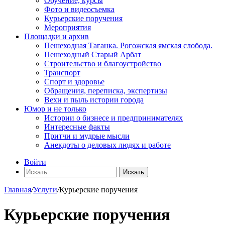
Обучение, курсы
Фото и видеосъемка
Курьерские поручения
Мероприятия
Площадки и архив
Пешеходная Таганка. Рогожская ямская слобода.
Пешеходный Старый Арбат
Строительство и благоустройство
Транспорт
Спорт и здоровье
Обращения, переписка, экспертизы
Вехи и пыль истории города
Юмор и не только
Истории о бизнесе и предпринимателях
Интересные факты
Притчи и мудрые мысли
Анекдоты о деловых людях и работе
Войти
Искать
Главная
/
Услуги
/
Курьерские поручения
Курьерские поручения