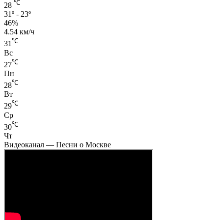
℃
28
31º - 23º
46%
4.54 км/ч
℃
31
Вс
℃
27
Пн
℃
28
Вт
℃
29
Ср
℃
30
Чт
Видеоканал — Песни о Москве