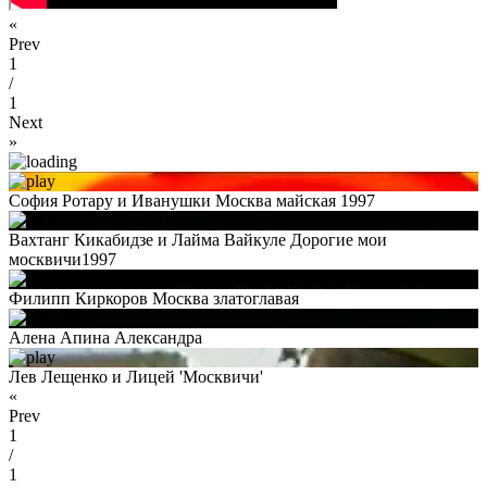
«
Prev
1
/
1
Next
»
София Ротару и Иванушки Москва майская 1997
Вахтанг Кикабидзе и Лайма Вайкуле Дорогие мои
москвичи1997
Филипп Киркоров Москва златоглавая
Алена Апина Александра
Лев Лещенко и Лицей 'Москвичи'
«
Prev
1
/
1