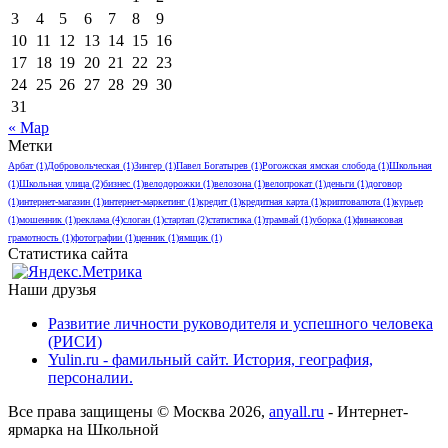
3
4
5
6
7
8
9
10
11
12
13
14
15
16
17
18
19
20
21
22
23
24
25
26
27
28
29
30
31
« Мар
Метки
Арбат
(1)
Добровольческая
(1)
Зингер
(1)
Павел Богатырев
(1)
Рогожская ямская слобода
(1)
Школьная
(1)
Школьная улица
(2)
бизнес
(1)
велодорожки
(1)
велозона
(1)
велопрокат
(1)
деньги
(1)
договор
(1)
интернет-магазин
(1)
интернет-маркетинг
(1)
кредит
(1)
кредитная карта
(1)
криптовалюта
(1)
курьер
(1)
мошенник
(1)
реклама
(4)
слоган
(1)
стартап
(2)
статистика
(1)
трамвай
(1)
уборка
(1)
финансовая
грамотность
(1)
фотографии
(1)
ценник
(1)
ямщик
(1)
Статистика сайта
Наши друзья
Развитие личности руководителя и успешного человека
(РИСИ)
Yulin.ru - фамильный сайт. История, география,
персоналии.
Все права защищены © Москва 2026,
anyall.ru
- Интернет-
ярмарка на Школьной