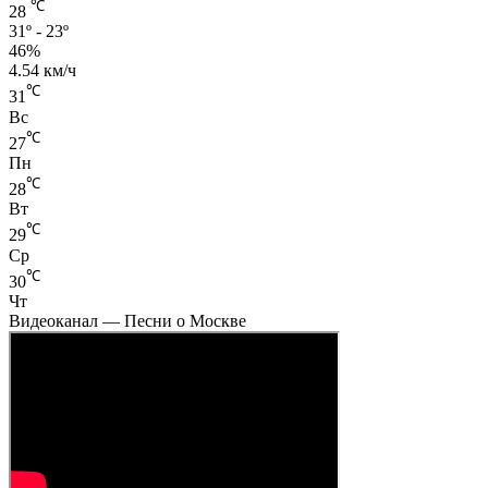
℃
28
31º - 23º
46%
4.54 км/ч
℃
31
Вс
℃
27
Пн
℃
28
Вт
℃
29
Ср
℃
30
Чт
Видеоканал — Песни о Москве