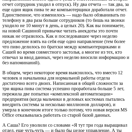
отчет сотрудник уходил в отпуск). Ну два отчета — так два, за
еще один ящик пива те же компьютерщики доработали отчет.
Единственное, что изменилось — надо было обзванивать по
телефону в два раза больше сотрудников (то бишь на звонки
уходило не 10 минут в день, а целых 20). Как вы понимаете,
на новой Сашиной привычке читать анекдоты это почти
никак не отразилось. Как и последовавшее через неделю
предложение взять на себя еще одно направление (тем более
что пиво делилось по братски между компьютерщиками и
Сашей во время совместного застолья, а многие из тех, кто
отвечал за ввод данных, через неделю вносили информацию и
без напоминаний).
В общем, через некоторое время выяснилось, что вместо 12
человек и начальника для нормальной работы отдела
достаточно всего двоих. Написанная в общей сложности за
три ящика пива система успешно проработала больше 5 лет,
пережила две попытки «комплексной автоматизации»
предприятия (когда мальчики в деловых костюмах пытались
внедрить системы за несколько миллионов долларов), и
умерла в конечном итоге только потому, что новая версия MS
Office отказывалась работать со старой базой данных.
А Саша? Его уволили со словами «Я тут три года выращивал
отдел, еще чуть-чуть — и было бы целое управление. А ты