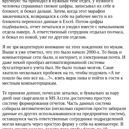
вручную: ты приходил в нужный тебе отдел, у нужного
человека спрашивал свежие цифры, записывал их себе в
блокнот, и бежал дальше. Затем, когда этот марафон
заканчивался, возвращался к себе на рабочее место и из
блокнота переносил данные в Excel. Потом цифры
подбивались, отчет печатался и уходил вместе с начальником
отдела наверх. А ответственный сотрудник отдыхал полчаса,
и бежал по новой, уже по другим отделам.
Я не зря акцентирую внимание на этих хождениях по мукам.
Выше я уже отметил, что это было начало 2000-х. То бишь и
компьютерные сети были, и интернет, и электронная почта. И
даже некий прообраз автоматизированной системы
бухгалтерского учета был. Не было только мозгов. Саше
хватило нескольких пробежек на то, чтобы подумать «А не
пошло бы оно все на…?», взять ящик пива и пойти в гости к
местным компьютерщикам.
Те приняли допинг, почесали затылки, и буквально за пару
дней они сварганили в MS Access достаточно простую
систему формирования отчетов. Часть данных система
собирала автоматически (несколько скриптов просто забирали
данные из других использовавшихся на предприятии систем),
оставшуюся часть ответственные сотрудники подразделений
могли вводить через простую форму у себя на компьютере. В