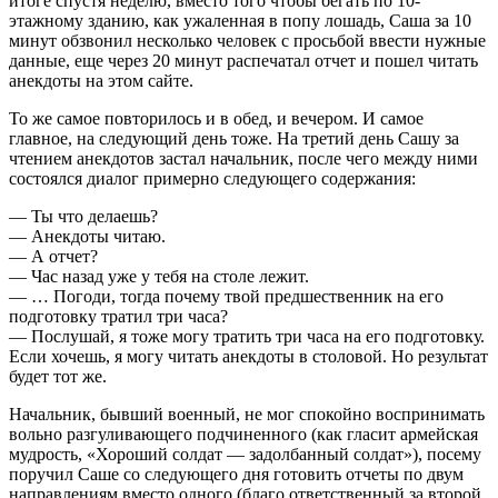
итоге спустя неделю, вместо того чтобы бегать по 10-
этажному зданию, как ужаленная в попу лошадь, Саша за 10
минут обзвонил несколько человек с просьбой ввести нужные
данные, еще через 20 минут распечатал отчет и пошел читать
анекдоты на этом сайте.
То же самое повторилось и в обед, и вечером. И самое
главное, на следующий день тоже. На третий день Сашу за
чтением анекдотов застал начальник, после чего между ними
состоялся диалог примерно следующего содержания:
— Ты что делаешь?
— Анекдоты читаю.
— А отчет?
— Час назад уже у тебя на столе лежит.
— … Погоди, тогда почему твой предшественник на его
подготовку тратил три часа?
— Послушай, я тоже могу тратить три часа на его подготовку.
Если хочешь, я могу читать анекдоты в столовой. Но результат
будет тот же.
Начальник, бывший военный, не мог спокойно воспринимать
вольно разгуливающего подчиненного (как гласит армейская
мудрость, «Хороший солдат — задолбанный солдат»), посему
поручил Саше со следующего дня готовить отчеты по двум
направлениям вместо одного (благо ответственный за второй