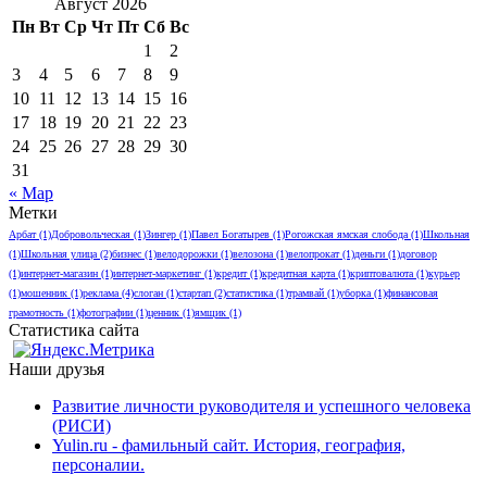
Август 2026
Пн
Вт
Ср
Чт
Пт
Сб
Вс
1
2
3
4
5
6
7
8
9
10
11
12
13
14
15
16
17
18
19
20
21
22
23
24
25
26
27
28
29
30
31
« Мар
Метки
Арбат
(1)
Добровольческая
(1)
Зингер
(1)
Павел Богатырев
(1)
Рогожская ямская слобода
(1)
Школьная
(1)
Школьная улица
(2)
бизнес
(1)
велодорожки
(1)
велозона
(1)
велопрокат
(1)
деньги
(1)
договор
(1)
интернет-магазин
(1)
интернет-маркетинг
(1)
кредит
(1)
кредитная карта
(1)
криптовалюта
(1)
курьер
(1)
мошенник
(1)
реклама
(4)
слоган
(1)
стартап
(2)
статистика
(1)
трамвай
(1)
уборка
(1)
финансовая
грамотность
(1)
фотографии
(1)
ценник
(1)
ямщик
(1)
Статистика сайта
Наши друзья
Развитие личности руководителя и успешного человека
(РИСИ)
Yulin.ru - фамильный сайт. История, география,
персоналии.