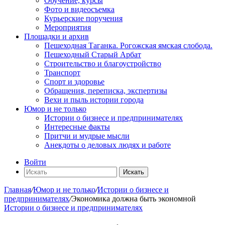
Обучение, курсы
Фото и видеосъемка
Курьерские поручения
Мероприятия
Площадки и архив
Пешеходная Таганка. Рогожская ямская слобода.
Пешеходный Старый Арбат
Строительство и благоустройство
Транспорт
Спорт и здоровье
Обращения, переписка, экспертизы
Вехи и пыль истории города
Юмор и не только
Истории о бизнесе и предпринимателях
Интересные факты
Притчи и мудрые мысли
Анекдоты о деловых людях и работе
Войти
Искать
Главная
/
Юмор и не только
/
Истории о бизнесе и
предпринимателях
/
Экономика должна быть экономной
Истории о бизнесе и предпринимателях