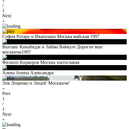
1
/
1
Next
»
София Ротару и Иванушки Москва майская 1997
Вахтанг Кикабидзе и Лайма Вайкуле Дорогие мои
москвичи1997
Филипп Киркоров Москва златоглавая
Алена Апина Александра
Лев Лещенко и Лицей 'Москвичи'
«
Prev
1
/
1
Next
»