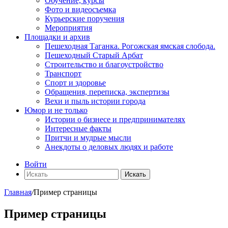
Обучение, курсы
Фото и видеосъемка
Курьерские поручения
Мероприятия
Площадки и архив
Пешеходная Таганка. Рогожская ямская слобода.
Пешеходный Старый Арбат
Строительство и благоустройство
Транспорт
Спорт и здоровье
Обращения, переписка, экспертизы
Вехи и пыль истории города
Юмор и не только
Истории о бизнесе и предпринимателях
Интересные факты
Притчи и мудрые мысли
Анекдоты о деловых людях и работе
Войти
Искать
Главная
/
Пример страницы
Пример страницы