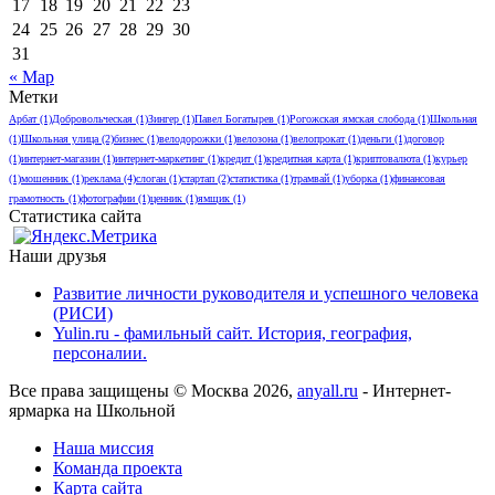
17
18
19
20
21
22
23
24
25
26
27
28
29
30
31
« Мар
Метки
Арбат
(1)
Добровольческая
(1)
Зингер
(1)
Павел Богатырев
(1)
Рогожская ямская слобода
(1)
Школьная
(1)
Школьная улица
(2)
бизнес
(1)
велодорожки
(1)
велозона
(1)
велопрокат
(1)
деньги
(1)
договор
(1)
интернет-магазин
(1)
интернет-маркетинг
(1)
кредит
(1)
кредитная карта
(1)
криптовалюта
(1)
курьер
(1)
мошенник
(1)
реклама
(4)
слоган
(1)
стартап
(2)
статистика
(1)
трамвай
(1)
уборка
(1)
финансовая
грамотность
(1)
фотографии
(1)
ценник
(1)
ямщик
(1)
Статистика сайта
Наши друзья
Развитие личности руководителя и успешного человека
(РИСИ)
Yulin.ru - фамильный сайт. История, география,
персоналии.
Все права защищены © Москва 2026,
anyall.ru
- Интернет-
ярмарка на Школьной
Наша миссия
Команда проекта
Карта сайта