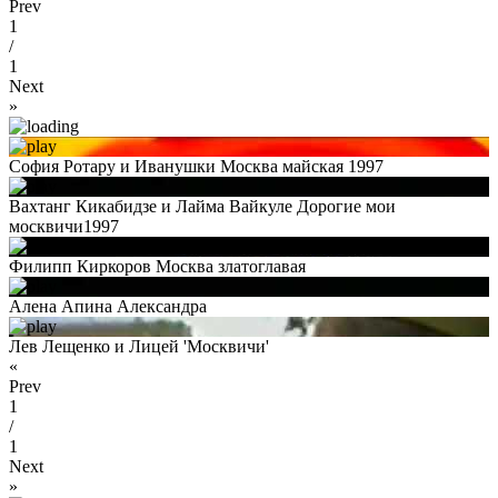
Prev
1
/
1
Next
»
София Ротару и Иванушки Москва майская 1997
Вахтанг Кикабидзе и Лайма Вайкуле Дорогие мои
москвичи1997
Филипп Киркоров Москва златоглавая
Алена Апина Александра
Лев Лещенко и Лицей 'Москвичи'
«
Prev
1
/
1
Next
»