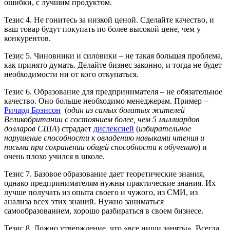
ошибки, с лучшим продуктом.
Тезис 4. Не гонитесь за низкой ценой. Сделайте качество, и
ваш товар будут покупать по более высокой цене, чем у
конкурентов.
Тезис 5. Чиновники и силовики – не такая большая проблема,
как принято думать. Делайте бизнес законно, и тогда не будет
необходимости ни от кого откупаться.
Тезис 6. Образование для предпринимателя – не обязательное
качество. Оно больше необходимо менеджерам. Пример –
Ричард Брэнсон
(
один из самых богатых жителей
Великобритании с состоянием более, чем 5 миллиардов
долларов США
) страдает
дислексией
(
избирательное
нарушение способности к овладению навыками чтения и
письма при сохранении общей способности к обучению
) и
очень плохо учился в школе.
Тезис 7. Базовое образование дает теоретические знания,
однако предпринимателям нужны практические знания. Их
лучше получать из опыта своего и чужого, из СМИ, из
анализа всех этих знаний. Нужно заниматься
самообразованием, хорошо разбираться в своем бизнесе.
Тезис 8. Ложно утверждение, что «все ниши заняты». Всегда