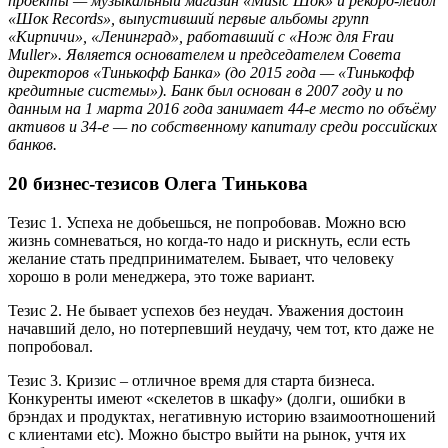
проекты — музыкальный магазин «Music Шок» и рекорд-лейбл
«Шок Records», выпустивший первые альбомы групп
«Кирпичи», «Ленинград», работавший с «Нож для Frau
Muller». Является основателем и председателем Совета
директоров «Тинькофф Банка» (до 2015 года — «Тинькофф
кредитные системы»). Банк был основан в 2007 году и по
данным на 1 марта 2016 года занимает 44-е место по объёму
активов и 34-е — по собственному капиталу среди российских
банков.
20 бизнес-тезисов Олега Тинькова
Тезис 1. Успеха не добьешься, не попробовав. Можно всю
жизнь сомневаться, но когда-то надо и рискнуть, если есть
желание стать предпринимателем. Бывает, что человеку
хорошо в роли менеджера, это тоже вариант.
Тезис 2. Не бывает успехов без неудач. Уважения достоин
начавший дело, но потерпевший неудачу, чем тот, кто даже не
попробовал.
Тезис 3. Кризис – отличное время для старта бизнеса.
Конкуренты имеют «скелетов в шкафу» (долги, ошибки в
брэндах и продуктах, негативную историю взаимоотношений
с клиентами etc). Можно быстро выйти на рынок, учтя их